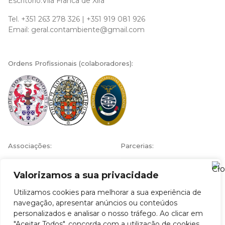
Escritório:Vila Franca de Xira
Tel.
+351 263 278 326
|
+351 919 081 926
Email:
geral.contambiente@gmail.com
Ordens Profissionais (colaboradores):
Associações:
Parcerias:
Valorizamos a sua privacidade
Utilizamos cookies para melhorar a sua experiência de
navegação, apresentar anúncios ou conteúdos
personalizados e analisar o nosso tráfego. Ao clicar em
© 2026 Contambiente - Economia Ambiente Engenharia
, by md3
"Aceitar Todos", concorda com a utilização de cookies.
studio