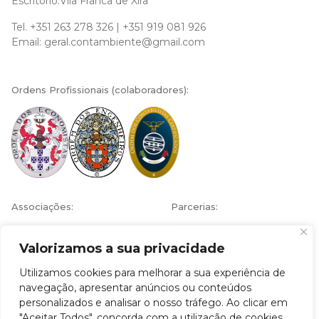
Escritório:Vila Franca de Xira
Tel.
+351 263 278 326
|
+351 919 081 926
Email:
geral.contambiente@gmail.com
Ordens Profissionais (colaboradores):
Associações:
Parcerias:
Valorizamos a sua privacidade
Utilizamos cookies para melhorar a sua experiência de
navegação, apresentar anúncios ou conteúdos
personalizados e analisar o nosso tráfego. Ao clicar em
© 2026 Contambiente - Economia Ambiente Engenharia
, by md3
"Aceitar Todos", concorda com a utilização de cookies.
studio