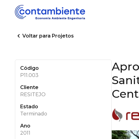
Voltar para Projetos
Apro
Código
P11.003
Sani
Cliente
Cent
RESITEJO
Estado
Terminado
Ano
2011